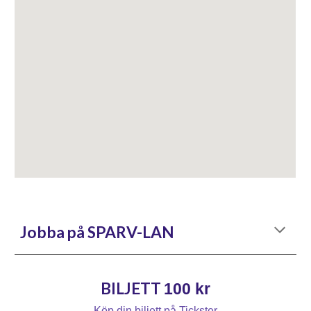
Jobba på SPARV-LAN
BILJETT
100
kr
Köp din biljett på Tickster