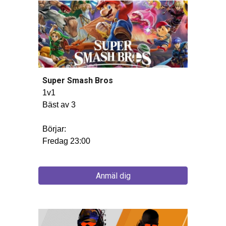
Super Smash Bros
1v1
Bäst av 3
Bö
r
jar:
Fredag 23:00
Anmäl dig