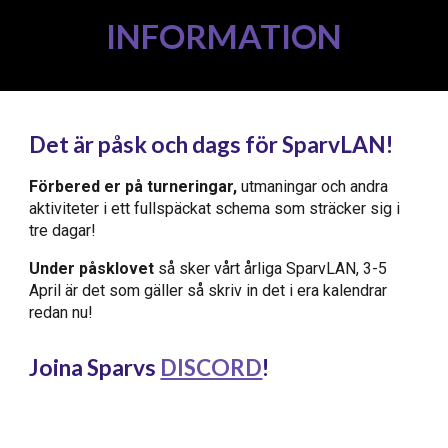
INFORMATION
Det är
påsk
och dags för S
parvLAN
!
Förbered er på turneringar,
utmaningar
och andra
aktiviteter i ett fullspäckat schema som sträcker sig i
tre dagar!
Under
påsklovet
så sker vårt årliga
SparvLAN
,
3-5
April
är det som gäller så skriv in det i era kalendrar
redan nu
!
Joina Sparvs
DISCORD
!