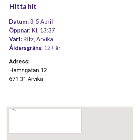
Hitta hit
Datum:
3-5
April
Öppnar:
Kl.
13:37
Vart:
Ritz, Arvika
Åldersgräns:
1
2
+ år
Adress:
Hamngatan 12
671 3
1
Arvika